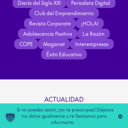
Diario del Siglo XXI
Periodista Digital
Club del Emprendimiento
Revista Corporate
¡HOLA!
Adolescencia Positiva
La Razón
COPE
Magisnet
Interempresas
Éxito Educativo
ACTUALIDAD
Lo último sobre educación
Si no puedes asistir, ¡no te preocupes! Déjanos
tus datos igualmente y te llamamos para
internacional
informarte.