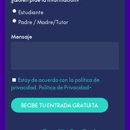
*
Estudiante
Padre / Madre/Tutor
Mensaje
Consentimiento
Estoy de acuerdo con la política de
privacidad.
Política de Privacidad
*
*
RECIBE TU ENTRADA GRATUITA