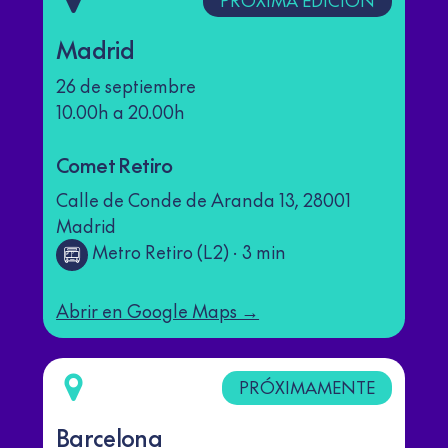
Madrid
26 de septiembre
10.00h a 20.00h
Comet Retiro
Calle de Conde de Aranda 13, 28001
Madrid
Metro Retiro (L2) · 3 min
Abrir en Google Maps →
PRÓXIMAMENTE
Barcelona