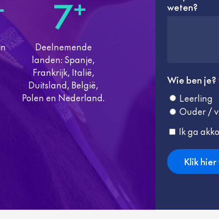
7
+
+
weten?
in
Deelnemende
landen: Spanje,
Frankrijk, Italië,
Wie ben je?
Duitsland, België,
Polen en Nederland.
Leerling
Ouder / v
Consent
Ik ga akk
*