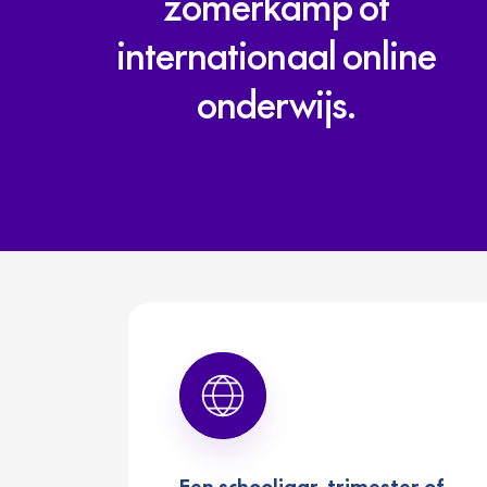
zomerkamp
of
internationaal
online
onderwijs.
Een schooljaar, trimester of