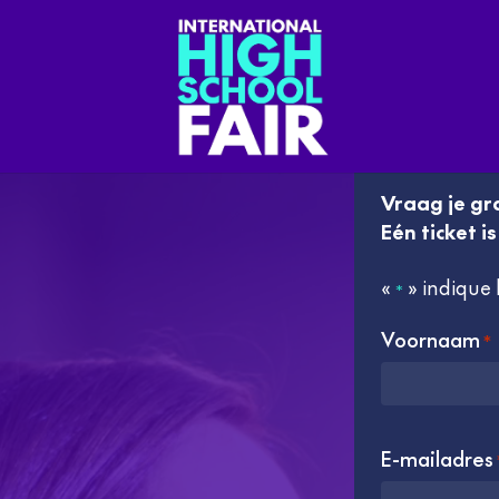
Vraag je gra
Eén ticket i
«
» indique 
*
Voornaam
*
E-mailadres