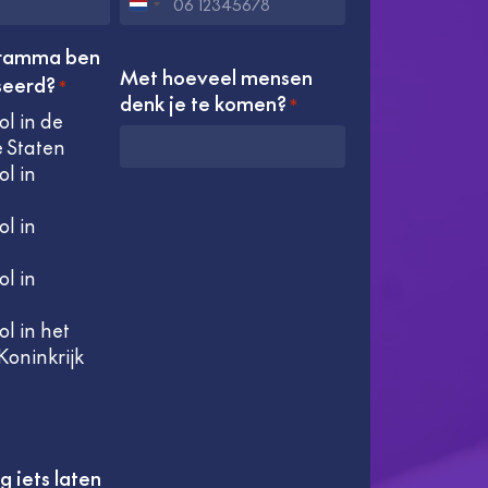
Pays-
Bas
gramma ben
+31
Met hoeveel mensen
seerd?
*
denk je te komen?
*
l in de
 Staten
l in
l in
l in
l in het
Koninkrijk
g iets laten