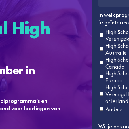
In welk pro
al High
je geïnteres
High Schoo
Verenigde
High Schoo
Australië
High Schoo
mber in
Canada
High Schoo
Europa
High Schoo
Verenigd 
oolprogramma’s en
of Ierland
land voor leerlingen van
Anders
Wil je ons no