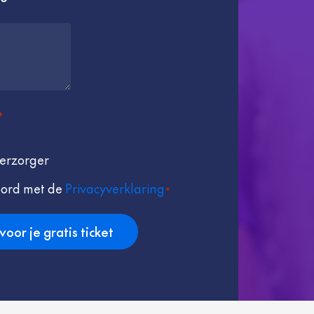
*
erzorger
oord met de
Privacyverklaring
*